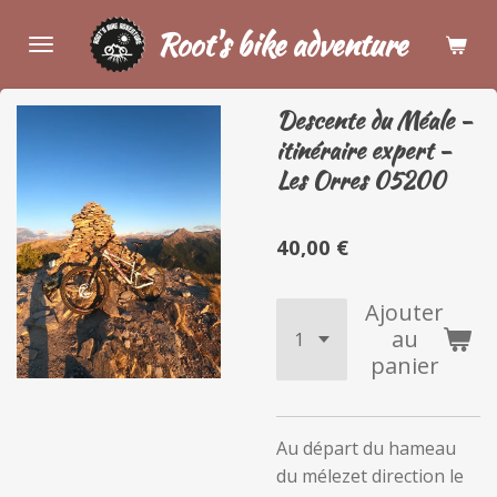
Passer
Root's bike adventure
au
contenu
principal
Descente du Méale -
itinéraire expert -
Les Orres 05200
40,00 €
Ajouter
au
panier
Au départ du hameau
du mélezet direction le